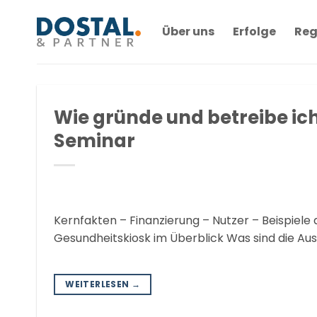
Zum
Inhalt
Über uns
Erfolge
Reg
springen
Wie gründe und betreibe ic
Seminar
Kernfakten – Finanzierung – Nutzer – Beispiele
Gesundheitskiosk im Überblick Was sind die A
WEITERLESEN
→