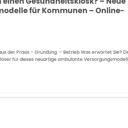
h einen Gesundheitskiosk? – Neue
modelle für Kommunen – Online-
 aus der Praxis – Gründung – Betrieb Was erwartet Sie? D
uslöser für dieses neuartige ambulante Versorgungsmodel