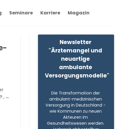
g
Seminare
Karriere
Magazin
Newsletter 
e-
"Ärztemangel und 
neuartige 
ambulante 
Versorgungsmodelle"
er
Die Transformation der 
l?…→
ambulant-medizinischen 
Versorgung in Deutschland - 
wie Kommunen zu neuen 
Akteuren im 
Gesundheitswesen werden. 