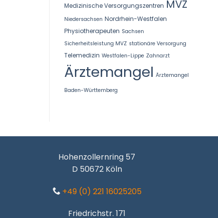
MVZ
Medizinische Versorgungszentren
Nordrhein-Westfalen
Niedersachsen
Physiotherapeuten
Sachsen
Sicherheitsleistung MVZ
stationäre Versorgung
Telemedizin
Westfalen-Lippe
Zahnarzt
Ärztemangel
Ärztemangel
Baden-Württemberg
Hohenzollernring 57
D 50672 Köln
+49 (0) 221 16025205
Friedrichstr. 171