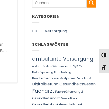
Search
KATEGORIEN
BLOG-Versorgung
er
SCHLAGWÖRTER
l?…→
UMS
ambulante Versorgung
Bayern
Arztsitz
Baden-Württemberg
SCHR
Bedarfsplanung
Brandenburg
Bürokratieabbau Arztpraxis
Dentalmarkt
Digitalisierung Gesundheitswesen
Facharzt
Fachkräftemangel
Gesundheitsmarkt
Generation Y
Gesundheitskiosk
Gesundheitsmarkt