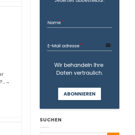
Jederzeit abbestellbar.
Name
email
E-Mail adresse
Wir behandeln Ihre 
Daten vertraulich.
er
l?…→
ABONNIEREN
SUCHEN