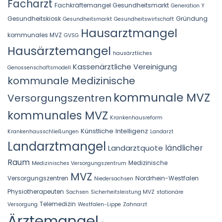
Facharzt
Fachkräftemangel Gesundheitsmarkt
Generation Y
Gesundheitskiosk
Gründung
Gesundheitsmarkt
Gesundheitswirtschaft
Hausarztmangel
kommunales MVZ
GVSG
Hausärztemangel
hausärztliches
Kassenärztliche Vereinigung
Genossenschaftsmodell
kommunale Medizinische
kommunale MVZ
Versorgungszentren
kommunales MVZ
Krankenhausreform
Künstliche Intelligenz
Krankenhausschließungen
Landarzt
Landarztmangel
Landarztquote
ländlicher
Raum
Medizinische
Medizinisches Versorgungszentrum
MVZ
Versorgungszentren
Nordrhein-Westfalen
Niedersachsen
Physiotherapeuten
Sachsen
Sicherheitsleistung MVZ
stationäre
Telemedizin
Versorgung
Westfalen-Lippe
Zahnarzt
Ärztemangel