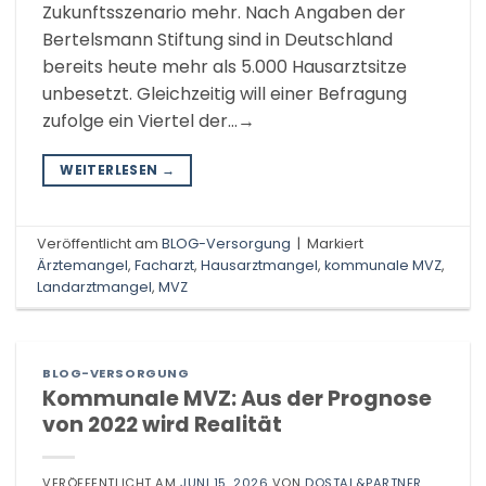
Zukunftsszenario mehr. Nach Angaben der
Bertelsmann Stiftung sind in Deutschland
bereits heute mehr als 5.000 Hausarztsitze
unbesetzt. Gleichzeitig will einer Befragung
zufolge ein Viertel der…→
WEITERLESEN
→
Veröffentlicht am
BLOG-Versorgung
|
Markiert
Ärztemangel
,
Facharzt
,
Hausarztmangel
,
kommunale MVZ
,
Landarztmangel
,
MVZ
BLOG-VERSORGUNG
Kommunale MVZ: Aus der Prognose
von 2022 wird Realität
VERÖFFENTLICHT AM
JUNI 15, 2026
VON
DOSTAL&PARTNER