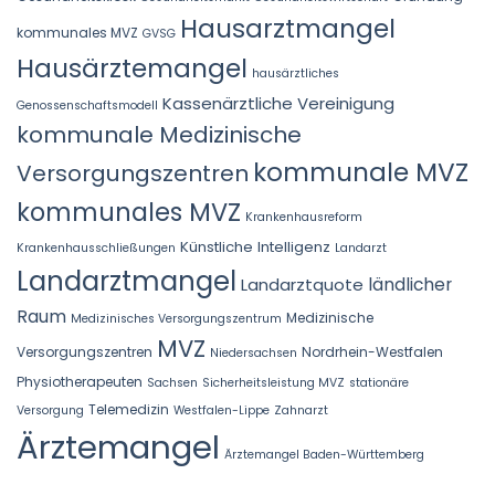
Hausarztmangel
kommunales MVZ
GVSG
Hausärztemangel
hausärztliches
Kassenärztliche Vereinigung
Genossenschaftsmodell
kommunale Medizinische
kommunale MVZ
Versorgungszentren
kommunales MVZ
Krankenhausreform
Künstliche Intelligenz
Krankenhausschließungen
Landarzt
Landarztmangel
Landarztquote
ländlicher
Raum
Medizinische
Medizinisches Versorgungszentrum
MVZ
Versorgungszentren
Nordrhein-Westfalen
Niedersachsen
Physiotherapeuten
Sachsen
Sicherheitsleistung MVZ
stationäre
Telemedizin
Versorgung
Westfalen-Lippe
Zahnarzt
Ärztemangel
Ärztemangel Baden-Württemberg