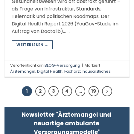
Gesundheitswesen wird oft abstrakt geführt –
als Frage von Infrastruktur, Standards,
Telematik und politischen Roadmaps. Der
Digital Health Report 2026 (YouGov-Studie im
Auftrag von Doctolib)…→
WEITERLESEN
→
Veröffentlicht am
BLOG-Versorgung
|
Markiert
Ärztemangel
,
Digital Health
,
Facharzt
,
hausärztliches
1
2
3
4
…
19
Newsletter "Ärztemangel und 
neuartige ambulante 
Versorgungsmodelle"