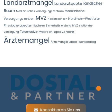
Landarztmangel
Landarztquote
ländlicher
Raum
Medizinische
Medizinisches Versorgungszentrum
MVZ
Versorgungszentren
Nordrhein-Westfalen
Niedersachsen
Physiotherapeuten
Sachsen
Sicherheitsleistung MVZ
stationäre
Telemedizin
Versorgung
Westfalen-Lippe
Zahnarzt
Ärztemangel
Ärztemangel Baden-Württemberg
Kontaktieren Sie uns