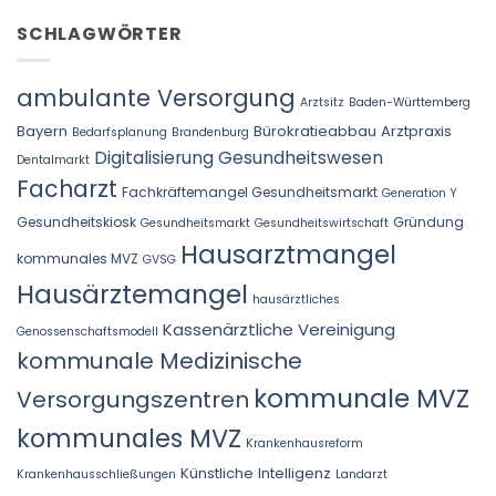
SCHLAGWÖRTER
ambulante Versorgung
Arztsitz
Baden-Württemberg
Bayern
Bürokratieabbau Arztpraxis
Bedarfsplanung
Brandenburg
Digitalisierung Gesundheitswesen
Dentalmarkt
Facharzt
Fachkräftemangel Gesundheitsmarkt
Generation Y
Gesundheitskiosk
Gründung
Gesundheitsmarkt
Gesundheitswirtschaft
Hausarztmangel
kommunales MVZ
GVSG
Hausärztemangel
hausärztliches
Kassenärztliche Vereinigung
Genossenschaftsmodell
kommunale Medizinische
kommunale MVZ
Versorgungszentren
kommunales MVZ
Krankenhausreform
Künstliche Intelligenz
Krankenhausschließungen
Landarzt