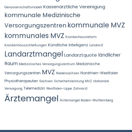
Kassenärztliche Vereinigung
Genossenschaftsmodell
kommunale Medizinische
kommunale MVZ
Versorgungszentren
kommunales MVZ
Krankenhausreform
Künstliche Intelligenz
Krankenhausschließungen
Landarzt
Landarztmangel
Landarztquote
ländlicher
Raum
Medizinische
Medizinisches Versorgungszentrum
MVZ
Versorgungszentren
Nordrhein-Westfalen
Niedersachsen
Physiotherapeuten
Sachsen
Sicherheitsleistung MVZ
stationäre
Telemedizin
Versorgung
Westfalen-Lippe
Zahnarzt
Ärztemangel
Ärztemangel Baden-Württemberg