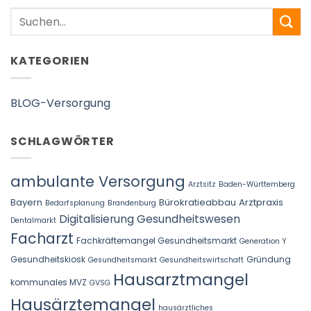
Search
KATEGORIEN
BLOG-Versorgung
SCHLAGWÖRTER
ambulante Versorgung
Arztsitz
Baden-Württemberg
Bayern
Bürokratieabbau Arztpraxis
Bedarfsplanung
Brandenburg
Digitalisierung Gesundheitswesen
Dentalmarkt
Facharzt
Fachkräftemangel Gesundheitsmarkt
Generation Y
Gesundheitskiosk
Gründung
Gesundheitsmarkt
Gesundheitswirtschaft
Hausarztmangel
kommunales MVZ
GVSG
Hausärztemangel
hausärztliches