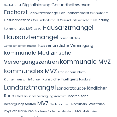
Digitalisierung Gesundheitswesen
Dentalmarkt
Facharzt
Fachkräftemangel Gesundheitsmarkt
Generation Y
Gesundheitskiosk
Gründung
Gesundheitsmarkt
Gesundheitswirtschaft
Hausarztmangel
kommunales MVZ
GVSG
Hausärztemangel
hausärztliches
Kassenärztliche Vereinigung
Genossenschaftsmodell
kommunale Medizinische
kommunale MVZ
Versorgungszentren
kommunales MVZ
Krankenhausreform
Künstliche Intelligenz
Krankenhausschließungen
Landarzt
Landarztmangel
Landarztquote
ländlicher
Raum
Medizinische
Medizinisches Versorgungszentrum
MVZ
Versorgungszentren
Nordrhein-Westfalen
Niedersachsen
Physiotherapeuten
Sachsen
Sicherheitsleistung MVZ
stationäre