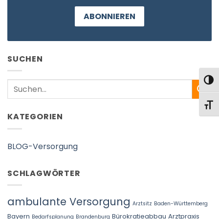
ABONNIEREN
SUCHEN
UMS
Search
SCHR
KATEGORIEN
BLOG-Versorgung
SCHLAGWÖRTER
ambulante Versorgung
Arztsitz
Baden-Württemberg
Bayern
Bürokratieabbau Arztpraxis
Bedarfsplanung
Brandenburg