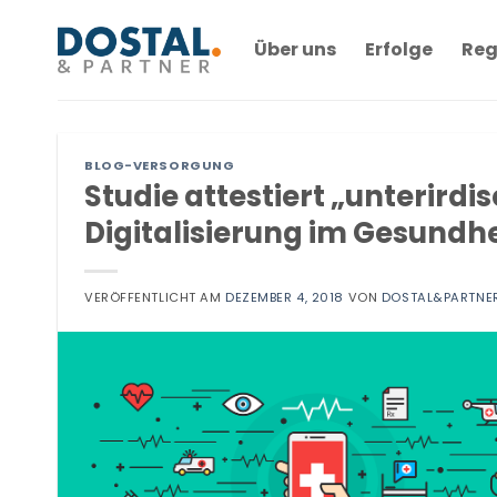
Zum
Inhalt
Über uns
Erfolge
Reg
springen
BLOG-VERSORGUNG
Studie attestiert „unterirdi
Digitalisierung im Gesundh
VERÖFFENTLICHT AM
DEZEMBER 4, 2018
VON
DOSTAL&PARTNE