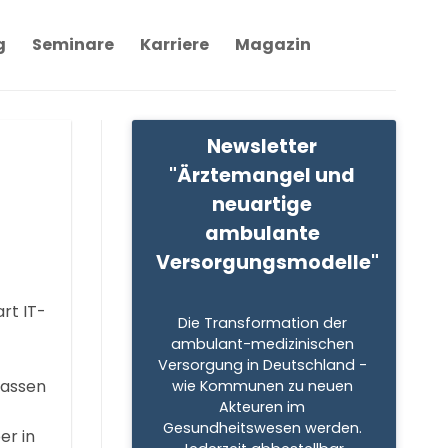
g
Seminare
Karriere
Magazin
Newsletter 
"Ärztemangel und 
neuartige 
ambulante 
Versorgungsmodelle"
rt IT-
Die Transformation der 
ambulant-medizinischen 
Versorgung in Deutschland - 
Gassen
wie Kommunen zu neuen 
Akteuren im 
Gesundheitswesen werden. 
er in