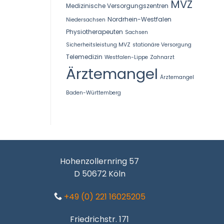
MVZ
Medizinische Versorgungszentren
Nordrhein-Westfalen
Niedersachsen
Physiotherapeuten
Sachsen
Sicherheitsleistung MVZ
stationäre Versorgung
Telemedizin
Westfalen-Lippe
Zahnarzt
Ärztemangel
Ärztemangel
Baden-Württemberg
Hohenzollernring 57
D 50672 Köln
+49 (0) 221 16025205
Friedrichstr. 171