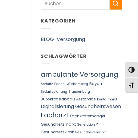
Search
KATEGORIEN
BLOG-Versorgung
SCHLAGWÖRTER
UMS
ambulante Versorgung
Bayern
Arztsitz
Baden-Württemberg
SCHR
Bedarfsplanung
Brandenburg
Bürokratieabbau Arztpraxis
Dentalmarkt
Digitalisierung Gesundheitswesen
Facharzt
Fachkräftemangel
Gesundheitsmarkt
Generation Y
Gesundheitskiosk
Gesundheitsmarkt