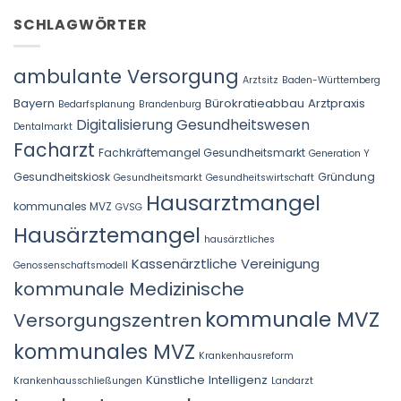
SCHLAGWÖRTER
ambulante Versorgung
Arztsitz
Baden-Württemberg
Bayern
Bürokratieabbau Arztpraxis
Bedarfsplanung
Brandenburg
Digitalisierung Gesundheitswesen
Dentalmarkt
Facharzt
Fachkräftemangel Gesundheitsmarkt
Generation Y
Gesundheitskiosk
Gründung
Gesundheitsmarkt
Gesundheitswirtschaft
Hausarztmangel
kommunales MVZ
GVSG
Hausärztemangel
hausärztliches
Kassenärztliche Vereinigung
Genossenschaftsmodell
kommunale Medizinische
kommunale MVZ
Versorgungszentren
kommunales MVZ
Krankenhausreform
Künstliche Intelligenz
Krankenhausschließungen
Landarzt