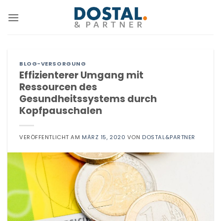
Zum
Inhalt
springen
BLOG-VERSORGUNG
Effizienterer Umgang mit
Ressourcen des
Gesundheitssystems durch
Kopfpauschalen
VERÖFFENTLICHT AM
MÄRZ 15, 2020
VON
DOSTAL&PARTNER