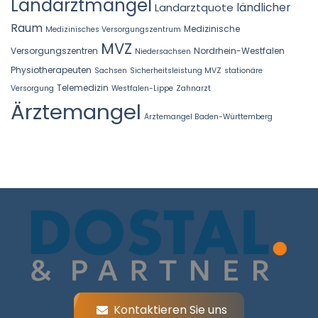
Landarztmangel
Landarztquote
ländlicher
Raum
Medizinische
Medizinisches Versorgungszentrum
MVZ
Versorgungszentren
Nordrhein-Westfalen
Niedersachsen
Physiotherapeuten
Sachsen
Sicherheitsleistung MVZ
stationäre
Telemedizin
Versorgung
Westfalen-Lippe
Zahnarzt
Ärztemangel
Ärztemangel Baden-Württemberg
Kontaktieren Sie uns