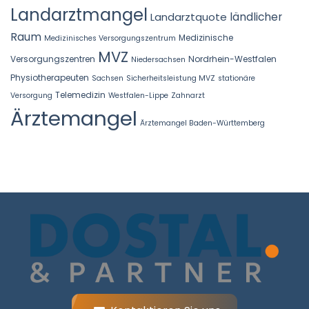
Landarztmangel
Landarztquote
ländlicher
Raum
Medizinische
Medizinisches Versorgungszentrum
MVZ
Versorgungszentren
Nordrhein-Westfalen
Niedersachsen
Physiotherapeuten
Sachsen
Sicherheitsleistung MVZ
stationäre
Telemedizin
Versorgung
Westfalen-Lippe
Zahnarzt
Ärztemangel
Ärztemangel Baden-Württemberg