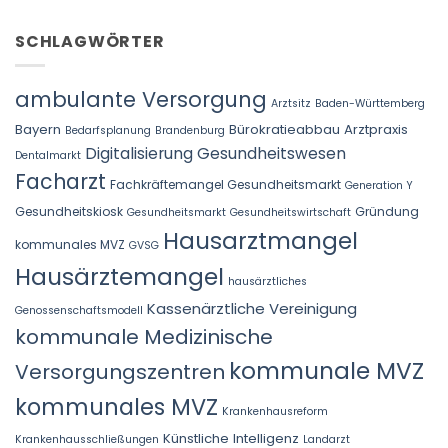
SCHLAGWÖRTER
ambulante Versorgung
Arztsitz
Baden-Württemberg
Bayern
Bürokratieabbau Arztpraxis
Bedarfsplanung
Brandenburg
Digitalisierung Gesundheitswesen
Dentalmarkt
Facharzt
Fachkräftemangel Gesundheitsmarkt
Generation Y
Gesundheitskiosk
Gründung
Gesundheitsmarkt
Gesundheitswirtschaft
Hausarztmangel
kommunales MVZ
GVSG
Hausärztemangel
hausärztliches
Kassenärztliche Vereinigung
Genossenschaftsmodell
kommunale Medizinische
kommunale MVZ
Versorgungszentren
kommunales MVZ
Krankenhausreform
Künstliche Intelligenz
Krankenhausschließungen
Landarzt