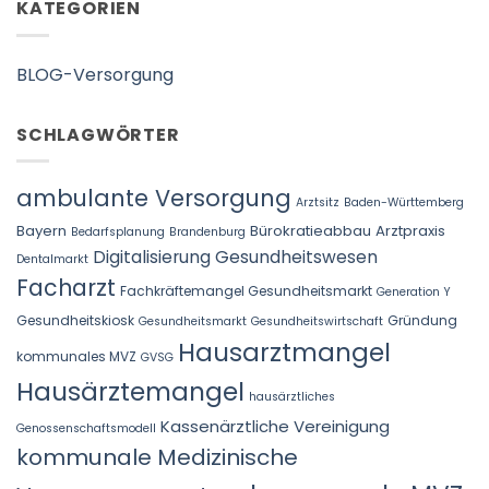
KATEGORIEN
BLOG-Versorgung
SCHLAGWÖRTER
ambulante Versorgung
Arztsitz
Baden-Württemberg
Bayern
Bürokratieabbau Arztpraxis
Bedarfsplanung
Brandenburg
Digitalisierung Gesundheitswesen
Dentalmarkt
Facharzt
Fachkräftemangel Gesundheitsmarkt
Generation Y
Gesundheitskiosk
Gründung
Gesundheitsmarkt
Gesundheitswirtschaft
Hausarztmangel
kommunales MVZ
GVSG
Hausärztemangel
hausärztliches
Kassenärztliche Vereinigung
Genossenschaftsmodell
kommunale Medizinische