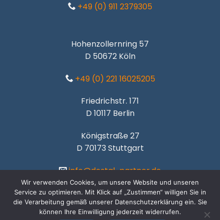
+49 (0) 911 2379305
Hohenzollernring 57
D 50672 Köln
+49 (0) 221 16025205
Friedrichstr. 171
D 10117 Berlin
Königstraße 27
D 70173 Stuttgart
info@dostal-partner.de
Wir verwenden Cookies, um unsere Website und unseren
Service zu optimieren. Mit Klick auf „Zustimmen“ willigen Sie in
die Verarbeitung gemäß unserer Datenschutzerklärung ein. Sie
können Ihre Einwilligung jederzeit widerrufen.