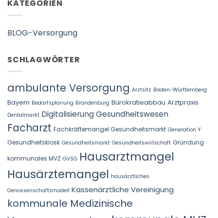
KATEGORIEN
BLOG-Versorgung
SCHLAGWÖRTER
ambulante Versorgung
Arztsitz
Baden-Württemberg
Bayern
Bürokratieabbau Arztpraxis
Bedarfsplanung
Brandenburg
Digitalisierung Gesundheitswesen
Dentalmarkt
Facharzt
Fachkräftemangel Gesundheitsmarkt
Generation Y
Gesundheitskiosk
Gründung
Gesundheitsmarkt
Gesundheitswirtschaft
Hausarztmangel
kommunales MVZ
GVSG
Hausärztemangel
hausärztliches
Kassenärztliche Vereinigung
Genossenschaftsmodell
kommunale Medizinische