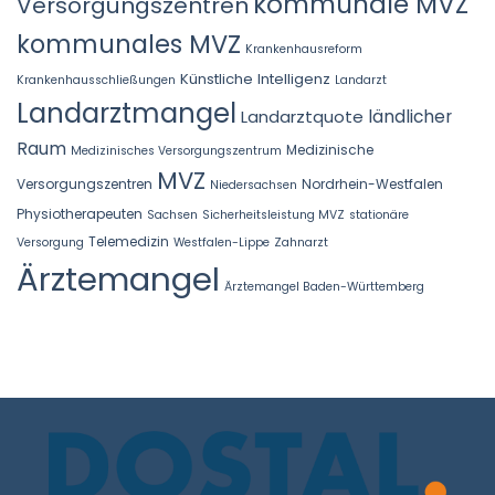
kommunale MVZ
Versorgungszentren
kommunales MVZ
Krankenhausreform
Künstliche Intelligenz
Krankenhausschließungen
Landarzt
Landarztmangel
Landarztquote
ländlicher
Raum
Medizinische
Medizinisches Versorgungszentrum
MVZ
Versorgungszentren
Nordrhein-Westfalen
Niedersachsen
Physiotherapeuten
Sachsen
Sicherheitsleistung MVZ
stationäre
Telemedizin
Versorgung
Westfalen-Lippe
Zahnarzt
Ärztemangel
Ärztemangel Baden-Württemberg