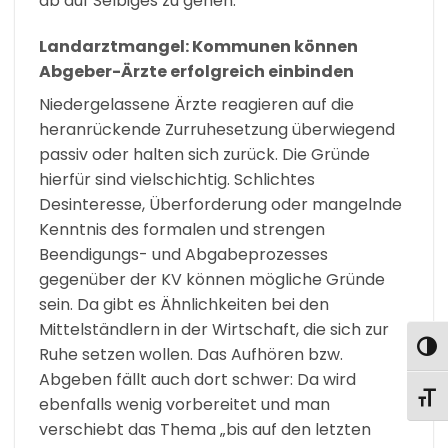
ab auf Selbiges zu gehen.
Landarztmangel: Kommunen können
Abgeber-Ärzte erfolgreich einbinden
Niedergelassene Ärzte reagieren auf die
heranrückende Zurruhesetzung überwiegend
passiv oder halten sich zurück. Die Gründe
hierfür sind vielschichtig. Schlichtes
Desinteresse, Überforderung oder mangelnde
Kenntnis des formalen und strengen
Beendigungs- und Abgabeprozesses
gegenüber der KV können mögliche Gründe
sein. Da gibt es Ähnlichkeiten bei den
Mittelständlern in der Wirtschaft, die sich zur
UMS
Ruhe setzen wollen. Das Aufhören bzw.
Abgeben fällt auch dort schwer: Da wird
SCHR
ebenfalls wenig vorbereitet und man
verschiebt das Thema „bis auf den letzten