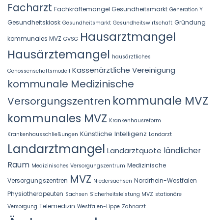
Facharzt
Fachkräftemangel Gesundheitsmarkt
Generation Y
Gesundheitskiosk
Gründung
Gesundheitsmarkt
Gesundheitswirtschaft
Hausarztmangel
kommunales MVZ
GVSG
Hausärztemangel
hausärztliches
Kassenärztliche Vereinigung
Genossenschaftsmodell
kommunale Medizinische
kommunale MVZ
Versorgungszentren
kommunales MVZ
Krankenhausreform
Künstliche Intelligenz
Krankenhausschließungen
Landarzt
Landarztmangel
Landarztquote
ländlicher
Raum
Medizinische
Medizinisches Versorgungszentrum
MVZ
Versorgungszentren
Nordrhein-Westfalen
Niedersachsen
Physiotherapeuten
Sachsen
Sicherheitsleistung MVZ
stationäre
Telemedizin
Versorgung
Westfalen-Lippe
Zahnarzt