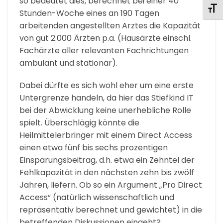
so bedeutet dies, berechnet bei einer 40
SCHR
Stunden-Woche eines an 190 Tagen
arbeitenden angestellten Arztes die Kapazität
von gut 2.000 Ärzten p.a. (Hausärzte einschl.
Fachärzte aller relevanten Fachrichtungen
ambulant und stationär).
Dabei dürfte es sich wohl eher um eine erste
Untergrenze handeln, da hier das Stiefkind IT
bei der Abwicklung keine unerhebliche Rolle
spielt. Überschlägig könnte die
Heilmittelerbringer mit einem Direct Access
einen etwa fünf bis sechs prozentigen
Einsparungsbeitrag, d.h. etwa ein Zehntel der
Fehlkapazität in den nächsten zehn bis zwölf
Jahren, liefern. Ob so ein Argument „Pro Direct
Access“ (natürlich wissenschaftlich und
repräsentativ berechnet und gewichtet) in die
betreffenden Diskussionen eingeht?