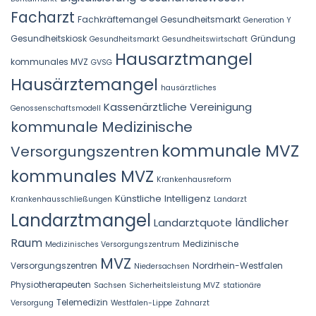
Facharzt
Fachkräftemangel Gesundheitsmarkt
Generation Y
Gesundheitskiosk
Gründung
Gesundheitsmarkt
Gesundheitswirtschaft
Hausarztmangel
kommunales MVZ
GVSG
Hausärztemangel
hausärztliches
Kassenärztliche Vereinigung
Genossenschaftsmodell
kommunale Medizinische
kommunale MVZ
Versorgungszentren
kommunales MVZ
Krankenhausreform
Künstliche Intelligenz
Krankenhausschließungen
Landarzt
Landarztmangel
Landarztquote
ländlicher
Raum
Medizinische
Medizinisches Versorgungszentrum
MVZ
Versorgungszentren
Nordrhein-Westfalen
Niedersachsen
Physiotherapeuten
Sachsen
Sicherheitsleistung MVZ
stationäre
Telemedizin
Versorgung
Westfalen-Lippe
Zahnarzt