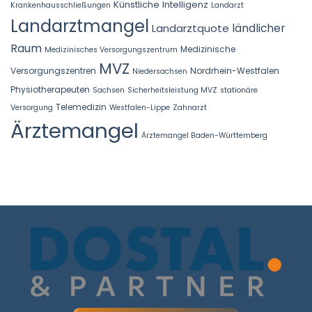
Künstliche Intelligenz
Krankenhausschließungen
Landarzt
Landarztmangel
Landarztquote
ländlicher
Raum
Medizinische
Medizinisches Versorgungszentrum
MVZ
Versorgungszentren
Nordrhein-Westfalen
Niedersachsen
Physiotherapeuten
Sachsen
Sicherheitsleistung MVZ
stationäre
Telemedizin
Versorgung
Westfalen-Lippe
Zahnarzt
Ärztemangel
Ärztemangel Baden-Württemberg