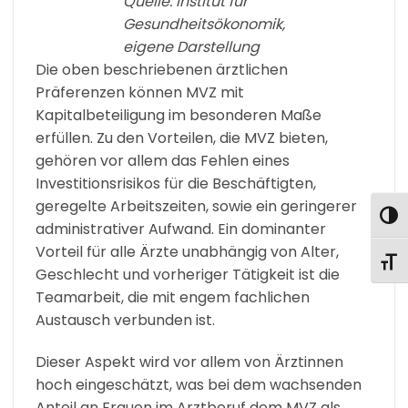
Quelle: Institut für
Gesundheitsökonomik,
eigene Darstellung
Die oben beschriebenen ärztlichen
Präferenzen können MVZ mit
Kapitalbeteiligung im besonderen Maße
erfüllen. Zu den Vorteilen, die MVZ bieten,
gehören vor allem das Fehlen eines
Investitionsrisikos für die Beschäftigten,
geregelte Arbeitszeiten, sowie ein geringerer
UMS
administrativer Aufwand. Ein dominanter
Vorteil für alle Ärzte unabhängig von Alter,
SCHR
Geschlecht und vorheriger Tätigkeit ist die
Teamarbeit, die mit engem fachlichen
Austausch verbunden ist.
Dieser Aspekt wird vor allem von Ärztinnen
hoch eingeschätzt, was bei dem wachsenden
Anteil an Frauen im Arztberuf dem MVZ als