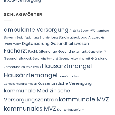
BLOG-Versorgung
SCHLAGWÖRTER
ambulante Versorgung
Arztsitz
Baden-Württemberg
Bayern
Bürokratieabbau Arztpraxis
Bedarfsplanung
Brandenburg
Digitalisierung Gesundheitswesen
Dentalmarkt
Facharzt
Fachkräftemangel Gesundheitsmarkt
Generation Y
Gesundheitskiosk
Gründung
Gesundheitsmarkt
Gesundheitswirtschaft
Hausarztmangel
kommunales MVZ
GVSG
Hausärztemangel
hausärztliches
Kassenärztliche Vereinigung
Genossenschaftsmodell
kommunale Medizinische
kommunale MVZ
Versorgungszentren
kommunales MVZ
Krankenhausreform