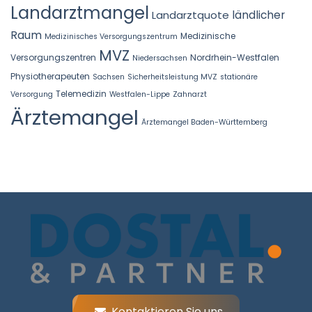
Landarztmangel
Landarztquote
ländlicher
Raum
Medizinische
Medizinisches Versorgungszentrum
MVZ
Versorgungszentren
Nordrhein-Westfalen
Niedersachsen
Physiotherapeuten
Sachsen
Sicherheitsleistung MVZ
stationäre
Telemedizin
Versorgung
Westfalen-Lippe
Zahnarzt
Ärztemangel
Ärztemangel Baden-Württemberg
Kontaktieren Sie uns