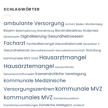
SCHLAGWÖRTER
ambulante Versorgung
Arztsitz
Baden-Württemberg
Bayern
Bürokratieabbau Arztpraxis
Bedarfsplanung
Brandenburg
Digitalisierung Gesundheitswesen
Dentalmarkt
Facharzt
Fachkräftemangel Gesundheitsmarkt
Generation Y
Gesundheitskiosk
Gründung
Gesundheitsmarkt
Gesundheitswirtschaft
Hausarztmangel
kommunales MVZ
GVSG
Hausärztemangel
hausärztliches
Kassenärztliche Vereinigung
Genossenschaftsmodell
kommunale Medizinische
kommunale MVZ
Versorgungszentren
kommunales MVZ
Krankenhausreform
Künstliche Intelligenz
Krankenhausschließungen
Landarzt