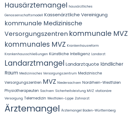
Hausärztemangel
hausärztliches
Kassenärztliche Vereinigung
Genossenschaftsmodell
kommunale Medizinische
kommunale MVZ
Versorgungszentren
kommunales MVZ
Krankenhausreform
Künstliche Intelligenz
Krankenhausschließungen
Landarzt
Landarztmangel
Landarztquote
ländlicher
Raum
Medizinische
Medizinisches Versorgungszentrum
MVZ
Versorgungszentren
Nordrhein-Westfalen
Niedersachsen
Physiotherapeuten
Sachsen
Sicherheitsleistung MVZ
stationäre
Telemedizin
Versorgung
Westfalen-Lippe
Zahnarzt
Ärztemangel
Ärztemangel Baden-Württemberg