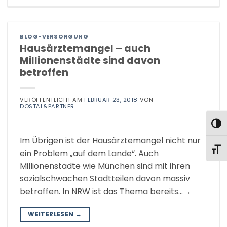
BLOG-VERSORGUNG
Hausärztemangel – auch
Millionenstädte sind davon
betroffen
VERÖFFENTLICHT AM
FEBRUAR 23, 2018
VON
DOSTAL&PARTNER
UMS
Im Übrigen ist der Hausärztemangel nicht nur
SCHR
ein Problem „auf dem Lande“. Auch
Millionenstädte wie München sind mit ihren
sozialschwachen Stadtteilen davon massiv
betroffen. In NRW ist das Thema bereits…→
WEITERLESEN
→