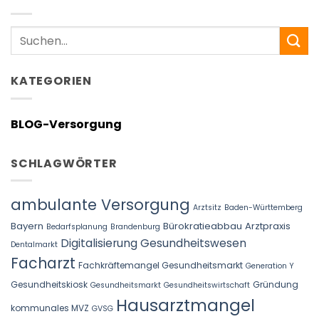
Search
KATEGORIEN
BLOG-Versorgung
SCHLAGWÖRTER
ambulante Versorgung
Arztsitz
Baden-Württemberg
Bayern
Bürokratieabbau Arztpraxis
Bedarfsplanung
Brandenburg
Digitalisierung Gesundheitswesen
Dentalmarkt
Facharzt
Fachkräftemangel Gesundheitsmarkt
Generation Y
Gesundheitskiosk
Gründung
Gesundheitsmarkt
Gesundheitswirtschaft
Hausarztmangel
kommunales MVZ
GVSG