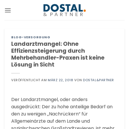
Zum
Inhalt
springen
BLOG-VERSORGUNG
Landarztmangel: Ohne
Effizienzsteigerung durch
Mehrbehandler-Praxen ist keine
Lösung in Sicht
VERÖFFENTLICHT AM
MÄRZ 22, 2018
VON
DOSTAL&PARTNER
Der Landarztmangel, oder anders
ausgedrückt: Der zu hohe anteilige Bedarf an
den zu wenigen „Nachrückern“ für
Allgemeinärzte auf dem Lande und
sozialschwachen Großstadtrevieren, ist mehr