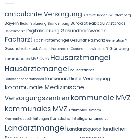
ambulante Versorgung
Arztsitz
Baden-Württemberg
Bayern
Bürokratieabbau Arztpraxis
Bedarfsplanung
Brandenburg
Digitalisierung Gesundheitswesen
Dentalmarkt
Facharzt
Fachkräftemangel Gesundheitsmarkt
Generation Y
Gesundheitskiosk
Gründung
Gesundheitsmarkt
Gesundheitswirtschaft
Hausarztmangel
kommunales MVZ
GVSG
Hausärztemangel
hausärztliches
Kassenärztliche Vereinigung
Genossenschaftsmodell
kommunale Medizinische
kommunale MVZ
Versorgungszentren
kommunales MVZ
Krankenhausreform
Künstliche Intelligenz
Krankenhausschließungen
Landarzt
Landarztmangel
Landarztquote
ländlicher
Raum