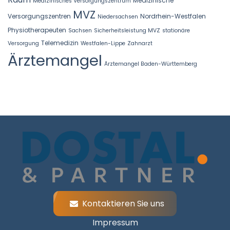
Medizinische
Medizinisches Versorgungszentrum
MVZ
Versorgungszentren
Nordrhein-Westfalen
Niedersachsen
Physiotherapeuten
Sachsen
Sicherheitsleistung MVZ
stationäre
Telemedizin
Versorgung
Westfalen-Lippe
Zahnarzt
Ärztemangel
Ärztemangel Baden-Württemberg
Kontaktieren Sie uns
Impressum